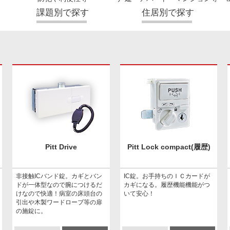
課題別で探す
住居別で探す
Pitt Drive
Pitt Lock compact(履歴)
非接触ICバンド錠。カギとバン
IC錠。お手持ちのＩＣカードが
ドが一体型なので腕につけるだ
カギになる。履歴機能機能がつ
けなので快適！病室の床頭台の
いて安心！
引出や木製ワードローブ等の扉
の施錠に。