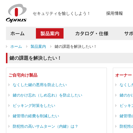
セキュリティを愉しくしよう！
ホーム
製品案内
カタログ・仕様
ホーム
製品案内
鍵の課題を解決したい！
サポート
よくある質問
鍵の課題を解決したい！
お問い合わせ
採用情報
ご自宅向け製品
オーナー
プレスリリース
会社案内
なくした鍵の悪用を防止したい
なくし
アクセス
鍵のかけ忘れ（しめ忘れ）を防止したい
鍵のか
サイトマップ
ピッキング対策をしたい
ピッキ
鍵管理の経費を削減したい
鍵管理
防犯性の高いサムターン（内鍵）は？
防犯性