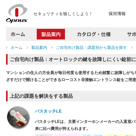
セキュリティを愉しくしよう！
ホーム
製品案内
カタログ・仕様
ホーム
製品案内
ご自宅向け製品：課題別から製品を探す
サポート
よくある質問
ご自宅向け製品：オートロックの鍵を故障しにくい錠前に
お問い合わせ
採用情報
マンションの住人の方全員が毎日何度も使用するため頻繁に故障しがち
プレスリリース
ざすだけで開けることができるローコスト非接触エントランス錠をご用
会社案内
アクセス
上記の課題を解決をする製品
サイトマップ
パスタッチLE
パスタッチLEは、主要インターホンメーカーの入退室
来に比べ費用が抑えられます。