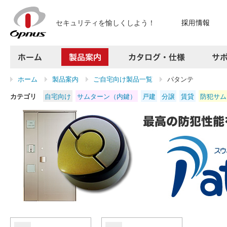
セキュリティを愉しくしよう！
ホーム
製品案内
カタログ・仕様
ホーム
製品案内
ご自宅向け製品一覧
パタンテ
サポート
カテゴリ
自宅向け
サムターン（内鍵）
戸建
分譲
賃貸
防犯サム
よくある質問
お問い合わせ
採用情報
プレスリリース
会社案内
アクセス
サイトマップ