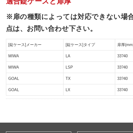
適合錠ケースと扉厚
※扉の種類によっては対応できない場
点は、お問い合わせ下さい。
[錠ケース]メーカー
[錠ケース]タイプ
扉厚(mm
MIWA
LA
33?40
MIWA
LSP
33?40
GOAL
TX
33?40
GOAL
LX
33?40