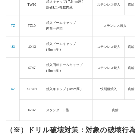
焼入キャップ( 7.8mm厚 )
TW30
ステンレス焼入
真鍮
超硬ピン複数内蔵
焼入ドームキャップ
TZ
TZ10
ステンレス焼入
内筒一体型
焼入ドームキャップ
UX
UX13
ステンレス焼入
真鍮
( 8mm厚 )
焼入回転ドームキャップ
XZ47
ステンレス焼入
真鍮
( 8mm厚 )
XZ
XZ37H
焼入キャップ ( 4mm厚 )
快削鋼焼入
真鍮
XZ32
スタンダード型
真鍮
（※）ドリル破壊対策：対象の破壊行