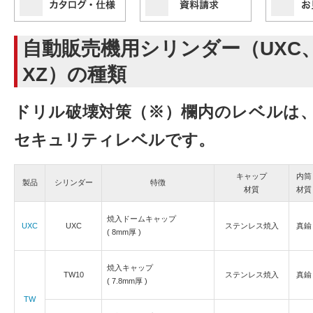
自動販売機用シリンダー（UXC、
XZ）の種類
ドリル破壊対策（※）欄内のレベルは
セキュリティレベルです。
キャップ
内筒
製品
シリンダー
特徴
材質
材質
焼入ドームキャップ
UXC
UXC
ステンレス焼入
真鍮
( 8mm厚 )
焼入キャップ
TW10
ステンレス焼入
真鍮
( 7.8mm厚 )
TW