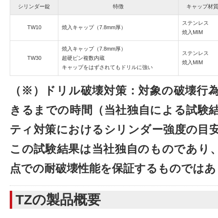
シリンダー錠
特徴
キャップ材
ステンレス
TW10
焼入キャップ（7.8mm厚）
焼入MIM
焼入キャップ（7.8mm厚）
ステンレス
TW30
超硬ピン複数内蔵
焼入MIM
キャップをはずされてもドリルに強い
（※）ドリル破壊対策：対象の破壊行
きるまでの時間（当社独自による試験
ティ対策におけるシリンダー強度の目
この試験結果は当社独自のものであり
点での耐破壊性能を保証するものではあ
TZの製品概要