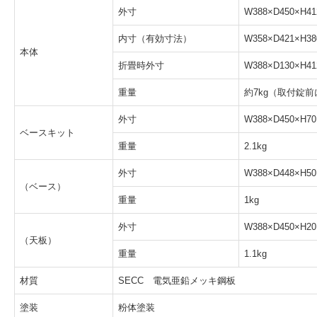
外寸
W388×D450×
内寸（有効寸法）
W358×D421×H38
本体
折畳時外寸
W388×D130×
重量
約7kg（取付錠
外寸
W388×D450×H70
ベースキット
重量
2.1kg
外寸
W388×D448×H50
（ベース）
重量
1kg
外寸
W388×D450×H20
（天板）
重量
1.1kg
材質
SECC 電気亜鉛メッキ鋼板
塗装
粉体塗装